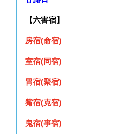
【六害宿】
房宿(命宿)
室宿(同宿)
胃宿(聚宿)
觜宿(克宿)
鬼宿(事宿)