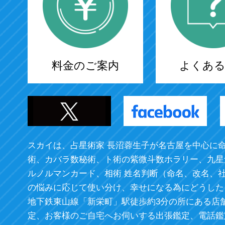
料金のご案内
よくある
スカイは、占星術家 長沼蓉生子が名古屋を中心に
術、カバラ数秘術、ト術の紫微斗数ホラリー、九星
ルノルマンカード、相術 姓名判断（命名、改名、
の悩みに応じて使い分け、幸せになる為にどうした
地下鉄東山線「新栄町」駅徒歩約3分の所にある店
定、お客様のご自宅へお伺いする出張鑑定、電話鑑