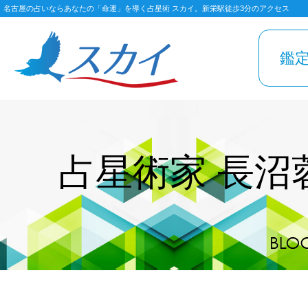
名古屋の占いならあなたの「命運」を導く占星術 スカイ。新栄駅徒歩3分のアクセス
鑑
占星術家 長沼