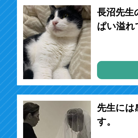
長沼先生
ぱい溢れ
先生には
す。