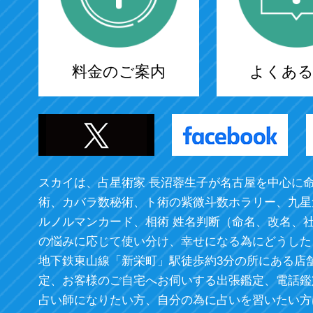
料金のご案内
よくある
スカイは、占星術家 長沼蓉生子が名古屋を中心に
術、カバラ数秘術、ト術の紫微斗数ホラリー、九星
ルノルマンカード、相術 姓名判断（命名、改名、
の悩みに応じて使い分け、幸せになる為にどうした
地下鉄東山線「新栄町」駅徒歩約3分の所にある店
定、お客様のご自宅へお伺いする出張鑑定、電話鑑
占い師になりたい方、自分の為に占いを習いたい方