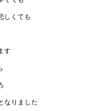
悲しくても
ます
も
ろ
日となりました