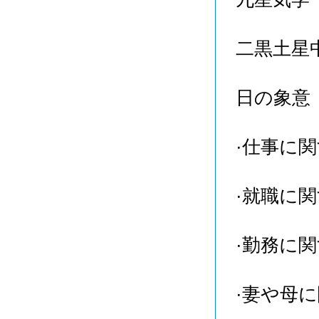
二黒土星
日の象意
·仕事に
·就職に
·勤務に
·妻や母