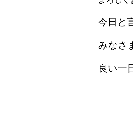
よろしくお
今日と
みなさ
良い一