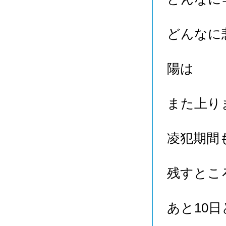
どんなに
陽は
また上り
凌犯期間
残すとこ
あと10