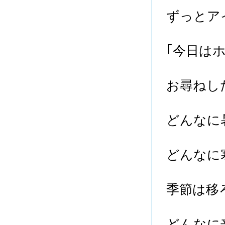
ずっとア
｢今日は
お尋ねし
どんなに
どんなに
季節は移
どんなに