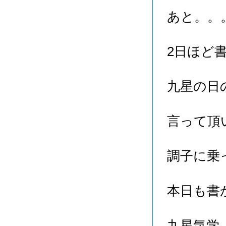
あと。。
2日ほど
九星の日
言って頂
調子に乗
本日も書
九星気学