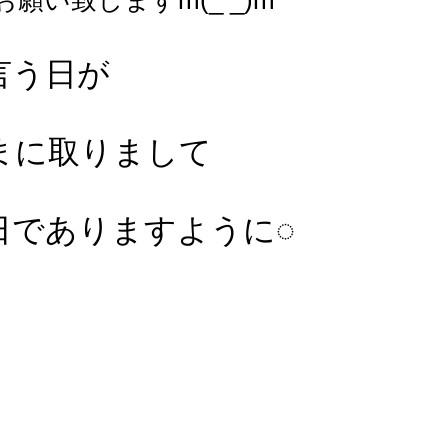
願い致しますm(_ _)m
言う日が
まに取りまして
日でありますように◌