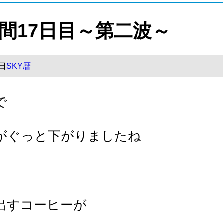
間17日目～第二波～
1日
SKY暦
で
がぐっと下がりましたね
出すコーヒーが